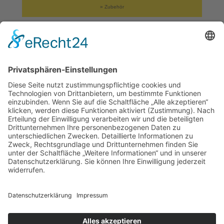
» Zubehör
Monsheimer Straße 18
67549 Worms
Telefon:
+49 (0) 62 41 / 59 18 44
Telefax:
+49 (0) 62 41 / 59 22 76
WhatsApp:
+49 151 70562058
info@dreissigacker-sohn.de
Öffnungszeiten:
07.30 - 12.00 Uhr
Mo - Fr
13.00 - 17.00 Uhr
18.00 Uhr
Do bis
Impressum
Datenschutz