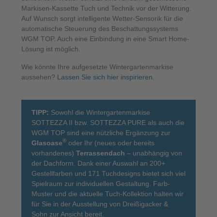
Markisen-Kassette Tuch und Technik vor der Witterung.
Auf Wunsch sorgt intelligente Wetter-Sensorik für die
automatische Steuerung des Beschattungssystems
WGM TOP. Auch eine Einbindung in eine Smart Home-
Lösung ist möglich.
Wie könnte Ihre aufgesetzte Wintergartenmarkise
aussehen?
Lassen Sie sich hier inspirieren
.
TIPP:
Sowohl die Wintergartenmarkise
SOTTEZZA II bzw. SOTTEZZA PURE als auch die
WGM TOP sind eine nützliche Ergänzung zur
®
Glasoase
oder Ihr (neues oder bereits
vorhandenes)
Terrassendach
– unabhängig von
der Dachform. Dank einer Auswahl an 200+
Gestellfarben und 171 Tuchdesigns bietet sich viel
Spielraum zur individuellen Gestaltung. Farb-
Muster und die aktuelle Tuch-Kollektion halten wir
für Sie in der Ausstellung von Dreißigacker &
Sohn zur Ansicht bereit.