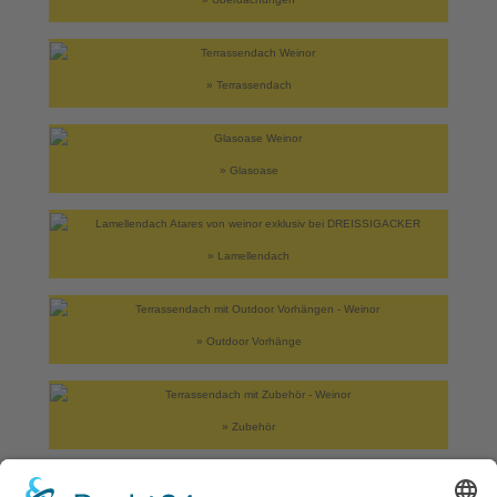
» Terrassendach
» Glasoase
» Lamellendach
» Outdoor Vorhänge
» Zubehör