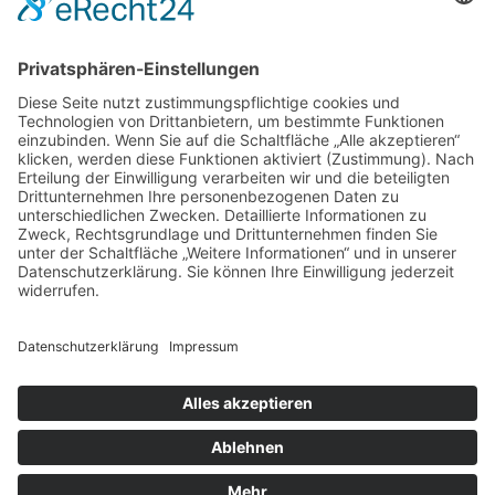
Monsheimer Straße 18
67549 Worms
Telefon:
+49 (0) 62 41 / 59 18 44
Telefax:
+49 (0) 62 41 / 59 22 76
WhatsApp:
+49 151 70562058
info@dreissigacker-sohn.de
Öffnungszeiten:
07.30 - 12.00 Uhr
Mo - Fr
13.00 - 17.00 Uhr
18.00 Uhr
Do bis
Impressum
Datenschutz
Barrierefreiheitserklärung
Cookie-Einstellungen