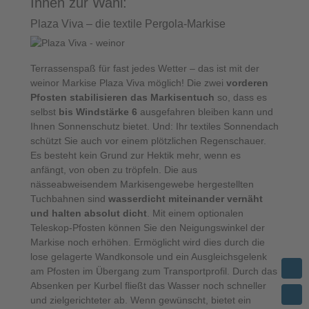
Ihnen zur Wahl:
Plaza Viva – die textile Pergola-Markise
Terrassenspaß für fast jedes Wetter – das ist mit der
weinor Markise Plaza Viva möglich! Die zwei
vorderen
Pfosten stabilisieren das Markisentuch
so, dass es
selbst
bis Windstärke 6
ausgefahren bleiben kann und
Ihnen Sonnenschutz bietet. Und: Ihr textiles Sonnendach
schützt Sie auch vor einem plötzlichen Regenschauer.
Es besteht kein Grund zur Hektik mehr, wenn es
anfängt, von oben zu tröpfeln. Die aus
nässeabweisendem Markisengewebe hergestellten
Tuchbahnen sind
wasserdicht miteinander vernäht
und halten absolut dicht
. Mit einem optionalen
Teleskop-Pfosten können Sie den Neigungswinkel der
Markise noch erhöhen. Ermöglicht wird dies durch die
lose gelagerte Wandkonsole und ein Ausgleichsgelenk
am Pfosten im Übergang zum Transportprofil. Durch das
Absenken per Kurbel fließt das Wasser noch schneller
und zielgerichteter ab. Wenn gewünscht, bietet ein