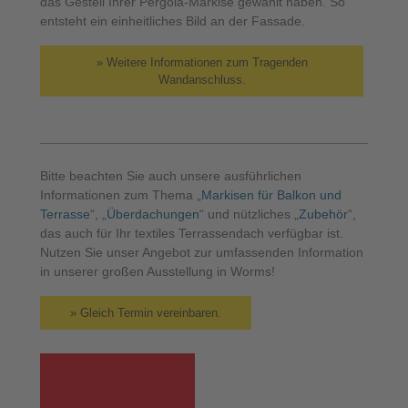
das Gestell Ihrer Pergola-Markise gewählt haben. So
entsteht ein einheitliches Bild an der Fassade.
» Weitere Informationen zum Tragenden
Wandanschluss.
Bitte beachten Sie auch unsere ausführlichen
Informationen zum Thema „
Markisen für Balkon und
Terrasse
“, „
Überdachungen
“ und nützliches „
Zubehör
“,
das auch für Ihr textiles Terrassendach verfügbar ist.
Nutzen Sie unser Angebot zur umfassenden Information
in unserer großen Ausstellung in Worms!
» Gleich Termin vereinbaren.