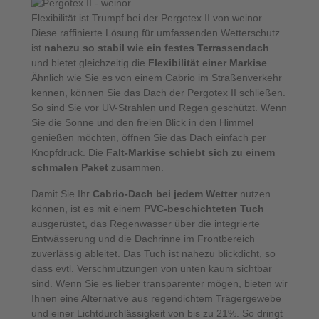
Flexibilität ist Trumpf bei der Pergotex II von weinor.
Diese raffinierte Lösung für umfassenden Wetterschutz
ist
nahezu so stabil wie ein festes Terrassendach
und bietet gleichzeitig die
Flexibilität einer Markise
.
Ähnlich wie Sie es von einem Cabrio im Straßenverkehr
kennen, können Sie das Dach der Pergotex II schließen.
So sind Sie vor UV-Strahlen und Regen geschützt. Wenn
Sie die Sonne und den freien Blick in den Himmel
genießen möchten, öffnen Sie das Dach einfach per
Knopfdruck. Die
Falt-Markise schiebt sich zu einem
schmalen Paket
zusammen.
Damit Sie Ihr
Cabrio-Dach bei jedem Wetter
nutzen
können, ist es mit einem
PVC-beschichteten Tuch
ausgerüstet, das Regenwasser über die integrierte
Entwässerung und die Dachrinne im Frontbereich
zuverlässig ableitet. Das Tuch ist nahezu blickdicht, so
dass evtl. Verschmutzungen von unten kaum sichtbar
sind. Wenn Sie es lieber transparenter mögen, bieten wir
Ihnen eine Alternative aus regendichtem Trägergewebe
und einer Lichtdurchlässigkeit von bis zu 21%. So dringt