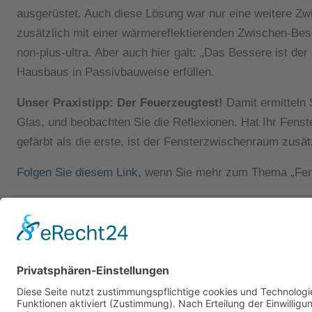
ausgerüstet. Auch diese Lösung war nur eine weitere Z
zusätzlich mit einer wärmereflektierenden Zwischen-Bes
non-plus-ultra. Aber auch hier galt: „Das Bessere ist 
Hausbaus in Passivbauweise erfüllen.
Unser Praxistipp: Der Feuerzeugtest!
Damit ermitteln
Glas, und beobachten Sie die Reflexionen. Hat Ihr Fens
gefärbt als die erste, ist der Fensterzwischenraum zusät
Folgen Sie diesem Link
, wenn Sie mehr zum Thema „Fens
Monsheimer Straße 18
67549 Worms
Telefon:
+49 (0) 62 41 / 59 18 44