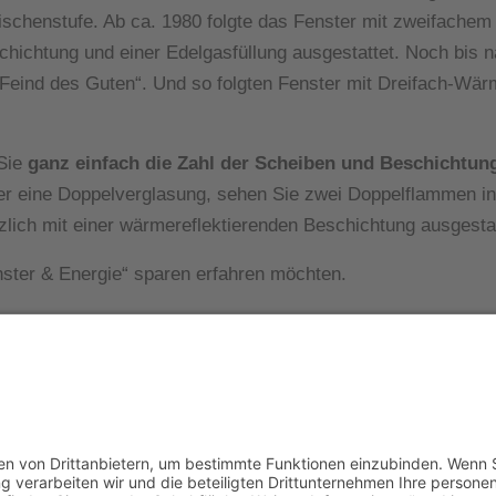
wischenstufe. Ab ca. 1980 folgte das Fenster mit zweifach
chichtung und einer Edelgasfüllung ausgestattet. Noch bis 
der Feind des Guten“. Und so folgten Fenster mit Dreifach-
 Sie
ganz einfach die Zahl der Scheiben und Beschichtun
ter eine Doppelverglasung, sehen Sie zwei Doppelflammen in
zlich mit einer wärmereflektierenden Beschichtung ausgestat
ter & Energie“ sparen erfahren möchten.
Öffnungszeiten:
Mo - Fr
07.30 - 12.00 Uhr
13.00 - 17.00 Uhr