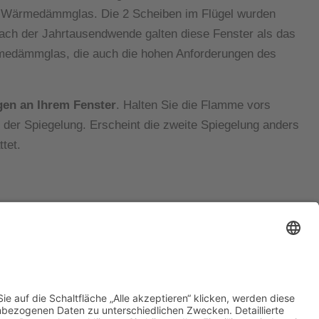
em Wärmedämmglas. Die 2 Scheiben im Flügel wurden
nach der Jahrtausendwende galten diese Fenster als das
Wärmedämmglas, die auch die hohen Anforderungen des
gen an Ihrem Fenster
. Halten Sie die Flamme vors
 der Spiegelung. Erscheint die zweite Spiegelung anders
tet.
Impressum
Datenschutz